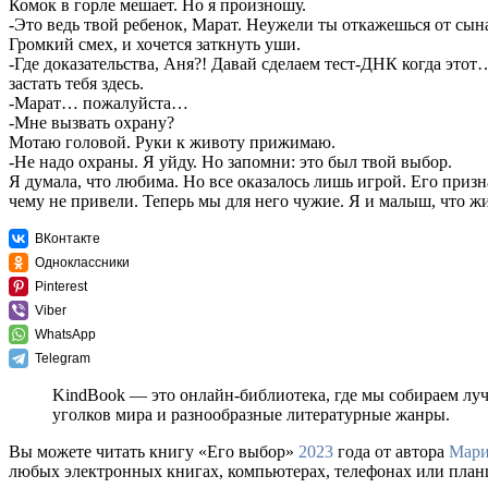
Комок в горле мешает. Но я произношу.
-Это ведь твой ребенок, Марат. Неужели ты откажешься от сын
Громкий смех, и хочется заткнуть уши.
-Где доказательства, Аня?! Давай сделаем тест-ДНК когда этот
застать тебя здесь.
-Марат… пожалуйста…
-Мне вызвать охрану?
Мотаю головой. Руки к животу прижимаю.
-Не надо охраны. Я уйду. Но запомни: это был твой выбор.
Я думала, что любима. Но все оказалось лишь игрой. Его приз
чему не привели. Теперь мы для него чужие. Я и малыш, что жи
ВКонтакте
Одноклассники
Pinterest
Viber
WhatsApp
Telegram
KindBook — это онлайн-библиотека, где мы собираем лу
уголков мира и разнообразные литературные жанры.
Вы можете читать книгу «Его выбор»
2023
года от автора
Мари
любых электронных книгах, компьютерах, телефонах или планше