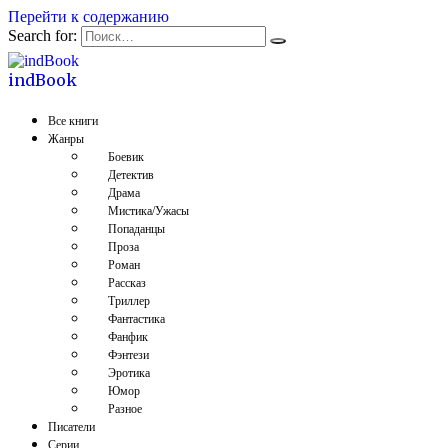
Перейти к содержанию
Search for:
indBook
Все книги
Жанры
Боевик
Детектив
Драма
Мистика/Ужасы
Попаданцы
Проза
Роман
Рассказ
Триллер
Фантастика
Фанфик
Фэнтези
Эротика
Юмор
Разное
Писатели
Серии