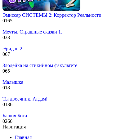
Эмиссар СИСТЕМЫ 2: Корректор Реальности
0
165
Мечты. Страшные сказки 1.
0
33
Эридан 2
0
67
Злодейка на стихийном факультете
0
65
Малышка
0
18
Ты двоечник, Агдам!
0
136
Башня Бога
0
266
Навигация
Главная