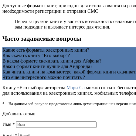
Доступные форматы книг, пригодны для использования на разл
необходимости регистрации и отправки СМС.
Перед загрузкой книги у вас есть возможность ознакоми
вам подходит и вызывает интерес для чтения.
Часто задаваемые вопросы
Какие есть форматы электронных книги?
Как скачать книгу "Его выбор"?
В каком формате скачивать книги для Айфона?
Какой формат книги лучше для Андроида?
Как читать книги на компьютере, какой формат книги скачиват
Что еще интересного можно почитать ?
Книгу «Его выбор» авторства
Мари Са
можно скачать бесплатно
для использования на электронных книгах, мобильных телефона
* – На данном веб-ресурсе представлена лишь демонстрационная версия книг
Добавить отзыв
Имя
*
Email
*