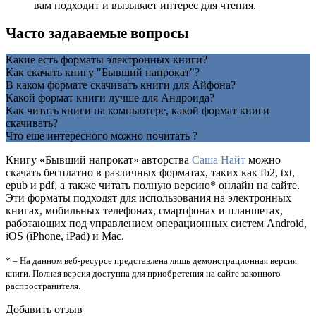
вам подходит и вызывает интерес для чтения.
Часто задаваемые вопросы
Какие есть форматы электронных книги?
Как скачать книгу "Бывший напрокат"?
В каком формате скачивать книги для Айфона?
Какой формат книги лучше для Андроида?
Как читать книги на компьютере, какой формат книги
скачивать?
Что еще интересного можно почитать ?
Книгу «Бывший напрокат» авторства
Саша Найт
можно
скачать бесплатно в различных форматах, таких как fb2, txt,
epub и pdf, а также читать полную версию* онлайн на сайте.
Эти форматы подходят для использования на электронных
книгах, мобильных телефонах, смартфонах и планшетах,
работающих под управлением операционных систем Android,
iOS (iPhone, iPad) и Mac.
* – На данном веб-ресурсе представлена лишь демонстрационная версия
книги. Полная версия доступна для приобретения на сайте законного
распространителя.
Добавить отзыв