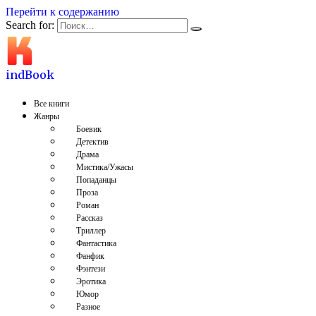
Перейти к содержанию
Search for:
indBook
Все книги
Жанры
Боевик
Детектив
Драма
Мистика/Ужасы
Попаданцы
Проза
Роман
Рассказ
Триллер
Фантастика
Фанфик
Фэнтези
Эротика
Юмор
Разное