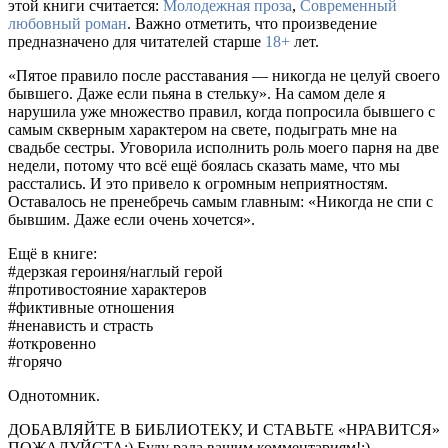
этой книги считается:
Молодежная проза
,
Современный
любовный роман
. Важно отметить, что произведение
предназначено для читателей старше
18+
лет.
«Пятое правило после расставания — никогда не целуй своего
бывшего. Даже если пьяна в стельку». На самом деле я
нарушила уже множество правил, когда попросила бывшего с
самым скверным характером на свете, подыграть мне на
свадьбе сестры. Уговорила исполнить роль моего парня на две
недели, потому что всё ещё боялась сказать маме, что мы
расстались. И это привело к огромным неприятностям.
Оставалось не пренебречь самым главным: «Никогда не спи с
бывшим. Даже если очень хочется».
Ещё в книге:
#дерзкая героиня/наглый герой
#противостояние характеров
#фиктивные отношения
#ненависть и страсть
#откровенно
#горячо
Однотомник.
ДОБАВЛЯЙТЕ В БИБЛИОТЕКУ, И СТАВЬТЕ «НРАВИТСЯ»
ПОЖАЛУЙСТА:) Буду рада вашим комментариям!:)