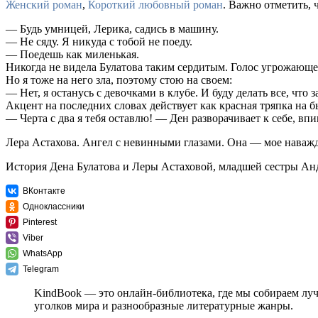
Женский роман
,
Короткий любовный роман
. Важно отметить, 
— Будь умницей, Лерика, садись в машину.
— Не сяду. Я никуда с тобой не поеду.
— Поедешь как миленькая.
Никогда не видела Булатова таким сердитым. Голос угрожающе 
Но я тоже на него зла, поэтому стою на своем:
— Нет, я останусь с девочками в клубе. И буду делать все, что з
Акцент на последних словах действует как красная тряпка на 
— Черта с два я тебя оставлю! — Ден разворачивает к себе, в
Лера Астахова. Ангел с невинными глазами. Она — мое наважде
История Дена Булатова и Леры Астаховой, младшей сестры Ан
ВКонтакте
Одноклассники
Pinterest
Viber
WhatsApp
Telegram
KindBook — это онлайн-библиотека, где мы собираем лу
уголков мира и разнообразные литературные жанры.