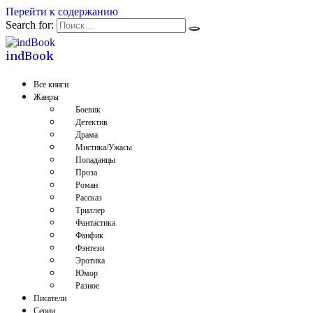
Перейти к содержанию
Search for:
indBook
Все книги
Жанры
Боевик
Детектив
Драма
Мистика/Ужасы
Попаданцы
Проза
Роман
Рассказ
Триллер
Фантастика
Фанфик
Фэнтези
Эротика
Юмор
Разное
Писатели
Серии