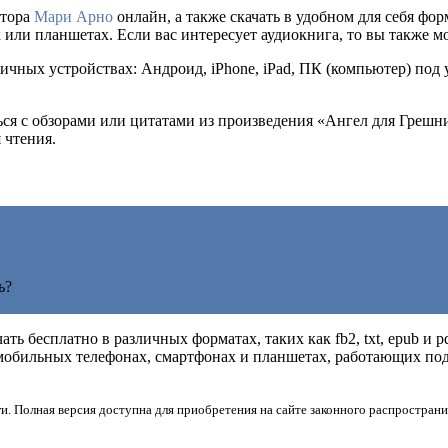
втора
Мари Арно
онлайн, а также скачать в удобном для себя форма
или планшетах. Если вас интересует аудиокнига, то вы также м
ичных устройствах: Андроид, iPhone, iPad, ПК (компьютер) под
ться с обзорами или цитатами из произведения «Ангел для Греш
 чтения.
ь?
ть бесплатно в различных форматах, таких как fb2, txt, epub и 
мобильных телефонах, смартфонах и планшетах, работающих под 
и. Полная версия доступна для приобретения на сайте законного распространи