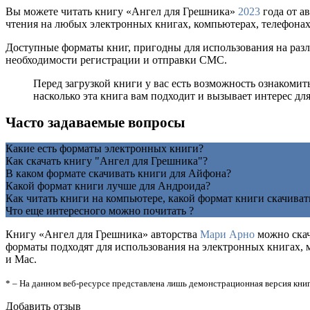
Вы можете читать книгу «Ангел для Грешника»
2023
года от а
чтения на любых электронных книгах, компьютерах, телефонах 
Доступные форматы книг, пригодны для использования на разл
необходимости регистрации и отправки СМС.
Перед загрузкой книги у вас есть возможность ознакоми
насколько эта книга вам подходит и вызывает интерес для
Часто задаваемые вопросы
Какие есть форматы электронных книги?
Как скачать книгу "Ангел для Грешника"?
В каком формате скачивать книги для Айфона?
Какой формат книги лучше для Андроида?
Как читать книги на компьютере, какой формат книги скачиват
Что еще интересного можно почитать ?
Книгу «Ангел для Грешника» авторства
Мари Арно
можно скача
форматы подходят для использования на электронных книгах, 
и Mac.
* – На данном веб-ресурсе представлена лишь демонстрационная версия книг
Добавить отзыв