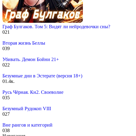
Граф Булгаков. Том 5: Видят ли нейродевочки сны?
0
21
Вторая жизнь Беллы
0
39
Убивать. Демон Бойни 21+
0
22
Безумные дни в Эстерате (версия 18+)
0
1.4к.
Русь Чёрная. Кн2. Своеволие
0
35
Безумный Рудокоп VIII
0
27
Вне рангов и категорий
0
38
Навигация