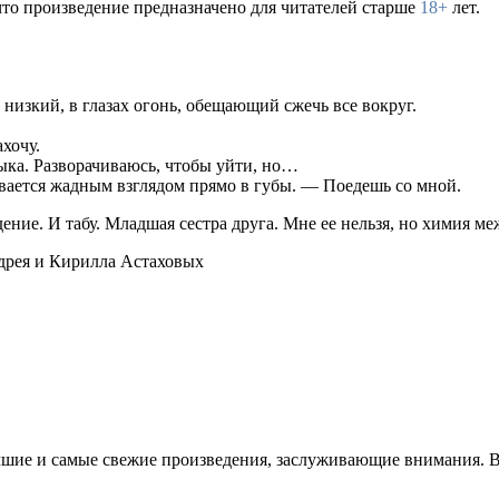
что произведение предназначено для читателей старше
18+
лет.
низкий, в глазах огонь, обещающий сжечь все вокруг.
ахочу.
быка. Разворачиваюсь, чтобы уйти, но…
пивается жадным взглядом прямо в губы. — Поедешь со мной.
ние. И табу. Младшая сестра друга. Мне ее нельзя, но химия ме
дрея и Кирилла Астаховых
чшие и самые свежие произведения, заслуживающие внимания. В