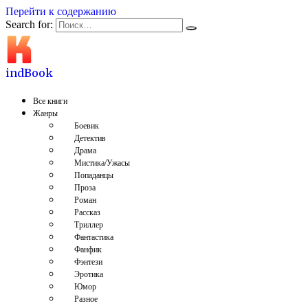
Перейти к содержанию
Search for:
indBook
Все книги
Жанры
Боевик
Детектив
Драма
Мистика/Ужасы
Попаданцы
Проза
Роман
Рассказ
Триллер
Фантастика
Фанфик
Фэнтези
Эротика
Юмор
Разное