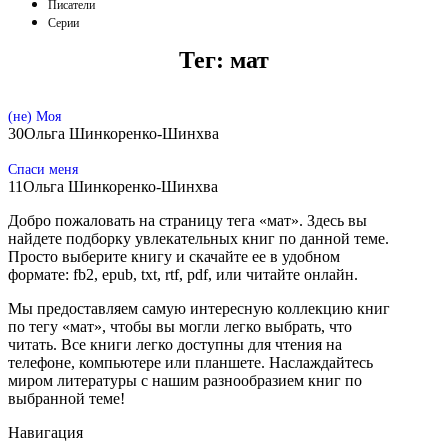
Писатели
Серии
Тег:
мат
(не) Моя
30
Ольга Шинкоренко-Шинхва
Спаси меня
11
Ольга Шинкоренко-Шинхва
Добро пожаловать на страницу тега «мат». Здесь вы
найдете подборку увлекательных книг по данной теме.
Просто выберите книгу и скачайте ее в удобном
формате: fb2, epub, txt, rtf, pdf, или читайте онлайн.
Мы предоставляем самую интересную коллекцию книг
по тегу «мат», чтобы вы могли легко выбрать, что
читать. Все книги легко доступны для чтения на
телефоне, компьютере или планшете. Наслаждайтесь
миром литературы с нашим разнообразием книг по
выбранной теме!
Навигация