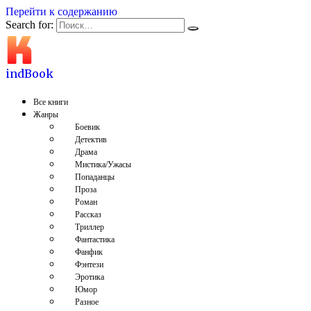
Перейти к содержанию
Search for:
indBook
Все книги
Жанры
Боевик
Детектив
Драма
Мистика/Ужасы
Попаданцы
Проза
Роман
Рассказ
Триллер
Фантастика
Фанфик
Фэнтези
Эротика
Юмор
Разное