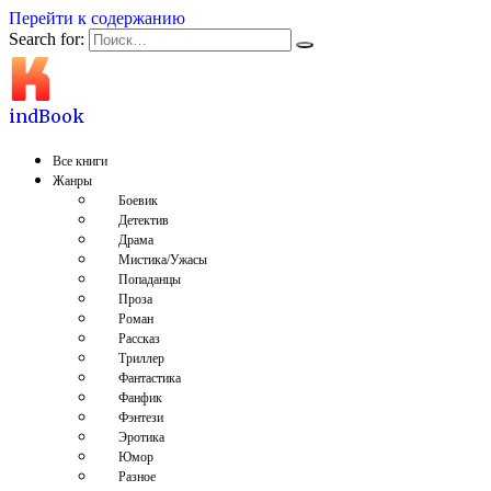
Перейти к содержанию
Search for:
indBook
Все книги
Жанры
Боевик
Детектив
Драма
Мистика/Ужасы
Попаданцы
Проза
Роман
Рассказ
Триллер
Фантастика
Фанфик
Фэнтези
Эротика
Юмор
Разное