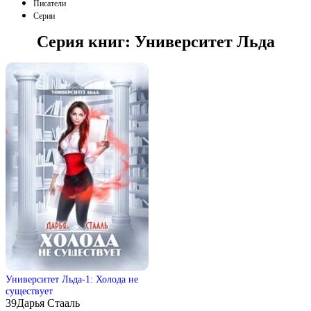
Писатели
Серии
Серия книг:
Университет Льда
Университет Льда-1: Холода не
существует
39
Дарья Стааль