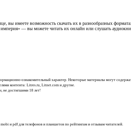
 вы имеете возможность скачать их в разнообразных форматах (fb2
 империя» — вы можете читать их онлайн или слушать аудиокниг
нформационно-ознакомительный характер. Некоторые материалы могут содержат
елями контента:
Litres.ru, Litnet.com
и другие.
, не достигшими 18 лет!
, mobi и pdf для телефонов и планшетов по рейтингам и отзывам читателей.