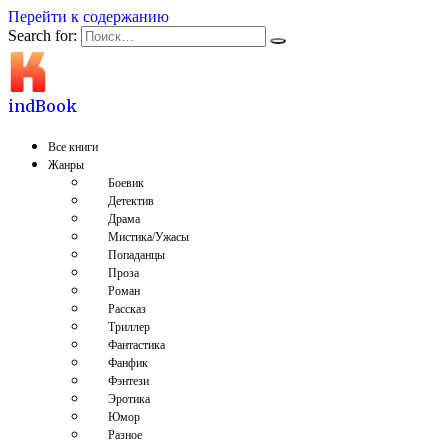
Перейти к содержанию
Search for:
indBook
Все книги
Жанры
Боевик
Детектив
Драма
Мистика/Ужасы
Попаданцы
Проза
Роман
Рассказ
Триллер
Фантастика
Фанфик
Фэнтези
Эротика
Юмор
Разное