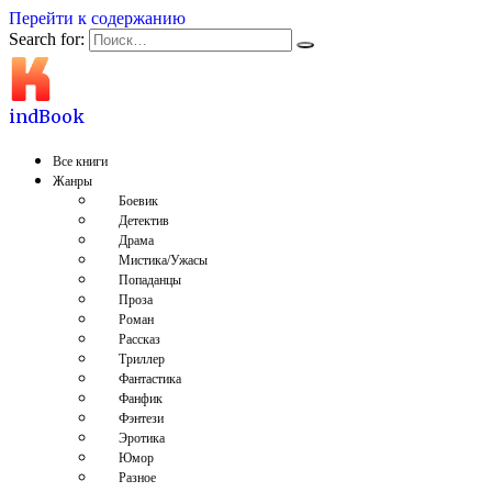
Перейти к содержанию
Search for:
indBook
Все книги
Жанры
Боевик
Детектив
Драма
Мистика/Ужасы
Попаданцы
Проза
Роман
Рассказ
Триллер
Фантастика
Фанфик
Фэнтези
Эротика
Юмор
Разное