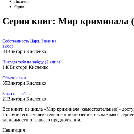
Писатели
Серии
Серия книг:
Мир криминала (
Собственность Царя. Заказ на
выбор
83
Виктори Кисленко
Никогда тебя не забуду (2 книга)
148
Виктори Кисленко
Объятия лжи
35
Виктори Кисленко
Заказ на выбор
21
Виктори Кисленко
Все книги из цикла «Мир криминала (самостоятельные)» доступны
Погрузитесь в увлекательное приключение, наслаждаясь серие
зависимости от вашего предпочтения.
Навигация