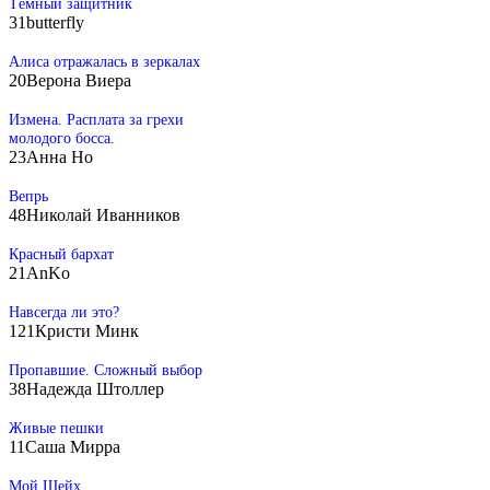
Тёмный защитник
31
butterfly
Алиса отражалась в зеркалах
20
Верона Виера
Измена. Расплата за грехи
молодого босса.
23
Анна Но
Вепрь
48
Николай Иванников
Красный бархат
21
AnKo
Навсегда ли это?
121
Кристи Минк
Пропавшие. Сложный выбор
38
Надежда Штоллер
Живые пешки
11
Саша Мирра
Мой Шейх