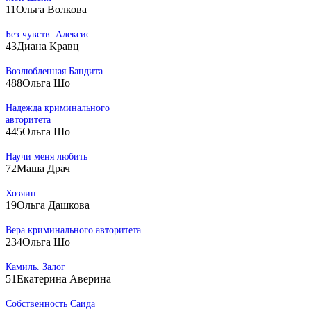
11
Ольга Волкова
Без чувств. Алексис
43
Диана Кравц
Возлюбленная Бандита
488
Ольга Шо
Надежда криминального
авторитета
445
Ольга Шо
Научи меня любить
72
Маша Драч
Хозяин
19
Ольга Дашкова
Вера криминального авторитета
234
Ольга Шо
Камиль. Залог
51
Екатерина Аверина
Собственность Саида