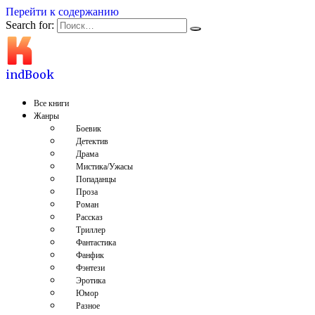
Перейти к содержанию
Search for:
indBook
Все книги
Жанры
Боевик
Детектив
Драма
Мистика/Ужасы
Попаданцы
Проза
Роман
Рассказ
Триллер
Фантастика
Фанфик
Фэнтези
Эротика
Юмор
Разное