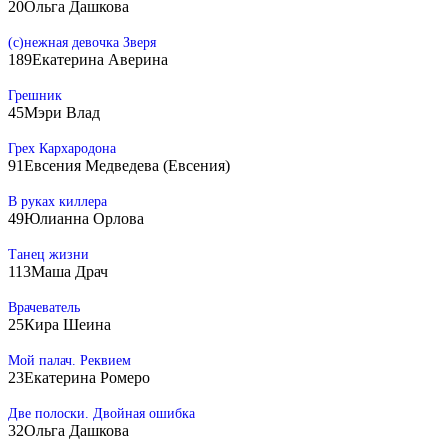
20
Ольга Дашкова
(с)нежная девочка Зверя
189
Екатерина Аверина
Грешник
45
Мэри Влад
Грех Кархародона
91
Евсения Медведева (Евсения)
В руках киллера
49
Юлианна Орлова
Танец жизни
113
Маша Драч
Врачеватель
25
Кира Шеина
Мой палач. Реквием
23
Екатерина Ромеро
Две полоски. Двойная ошибка
32
Ольга Дашкова