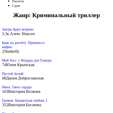
Писатели
Серии
Жанр:
Криминальный триллер
Завтра будет ветрено
3.3к.
Алекс Никсен
Брак по расчёту. Принцесса
мафии
25
butterfly
Мой босс. ( Не)дура для Тимура
74
Юлия Крынская
Пустой белый.
68
Дания Доброславская
Нина. Ожог сердца
163
Виктория Волкова
Громов: Бандитская любовь 2.
352
Виктория Богачева