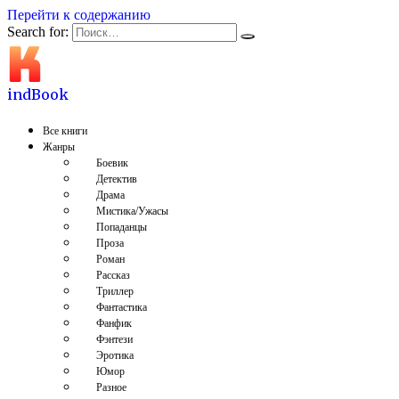
Перейти к содержанию
Search for:
indBook
Все книги
Жанры
Боевик
Детектив
Драма
Мистика/Ужасы
Попаданцы
Проза
Роман
Рассказ
Триллер
Фантастика
Фанфик
Фэнтези
Эротика
Юмор
Разное