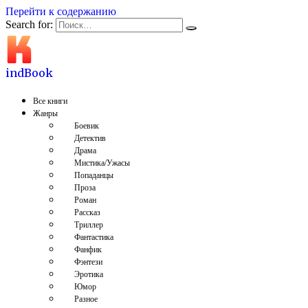
Перейти к содержанию
Search for:
indBook
Все книги
Жанры
Боевик
Детектив
Драма
Мистика/Ужасы
Попаданцы
Проза
Роман
Рассказ
Триллер
Фантастика
Фанфик
Фэнтези
Эротика
Юмор
Разное