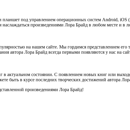
и планшет под управлением операционных систем Android, iOS (
м наслаждаться произведениями Лора Брайд в любом месте и в л
лярностью на нашем сайте. Мы гордимся представлением его т
ния автора Лора Брайд всегда первыми появляются у нас на сай
г в актуальном состоянии. С появлением новых книг или выхо
жете быть в курсе последних творческих достижений автора Лор
дставленной произведениями Лора Брайд!