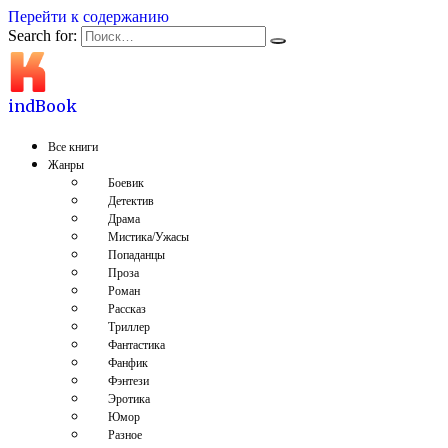
Перейти к содержанию
Search for:
indBook
Все книги
Жанры
Боевик
Детектив
Драма
Мистика/Ужасы
Попаданцы
Проза
Роман
Рассказ
Триллер
Фантастика
Фанфик
Фэнтези
Эротика
Юмор
Разное