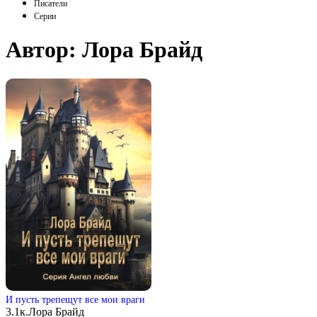
Писатели
Серии
Автор:
Лора Брайд
И пусть трепещут все мои враги
3.1к.
Лора Брайд