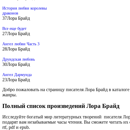
История любви королевы
драконов
37
Лора Брайд
Все еще будет
27
Лора Брайд
Ангел любви Часть 3
28
Лора Брайд
Друидская любовь
30
Лора Брайд
Ангел Дармунда
23
Лора Брайд
Добро пожаловать на страницу писателя Лора Брайд в каталоге
жанры.
Полный список произведений Лора Брайд
Исследуйте богатый мир литературных творений писателя Лор
подарят вам незабываемые часы чтения. Вы сможете читать их о
rtf, pdf и epub.