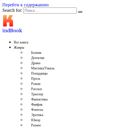
Перейти к содержанию
Search for:
indBook
Все книги
Жанры
Боевик
Детектив
Драма
Мистика/Ужасы
Попаданцы
Проза
Роман
Рассказ
Триллер
Фантастика
Фанфик
Фэнтези
Эротика
Юмор
Разное