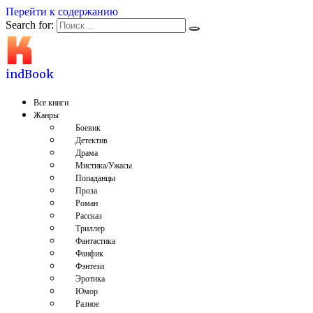
Перейти к содержанию
Search for:
indBook
Все книги
Жанры
Боевик
Детектив
Драма
Мистика/Ужасы
Попаданцы
Проза
Роман
Рассказ
Триллер
Фантастика
Фанфик
Фэнтези
Эротика
Юмор
Разное