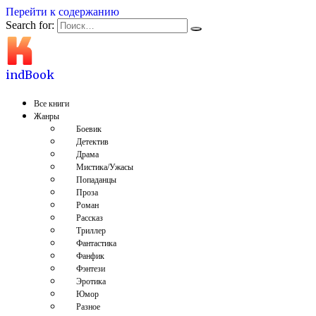
Перейти к содержанию
Search for:
indBook
Все книги
Жанры
Боевик
Детектив
Драма
Мистика/Ужасы
Попаданцы
Проза
Роман
Рассказ
Триллер
Фантастика
Фанфик
Фэнтези
Эротика
Юмор
Разное