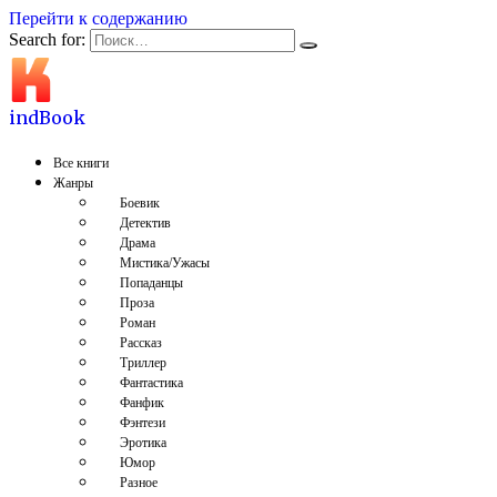
Перейти к содержанию
Search for:
indBook
Все книги
Жанры
Боевик
Детектив
Драма
Мистика/Ужасы
Попаданцы
Проза
Роман
Рассказ
Триллер
Фантастика
Фанфик
Фэнтези
Эротика
Юмор
Разное