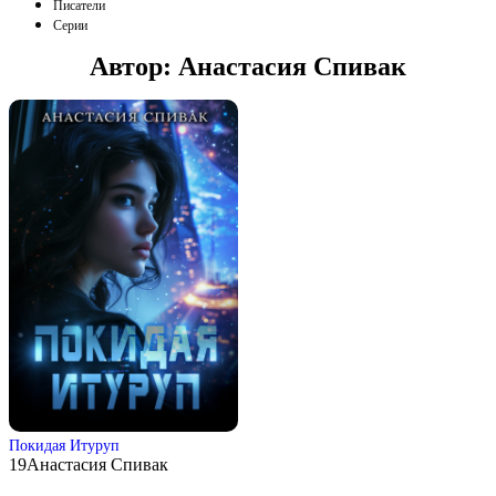
Писатели
Серии
Автор:
Анастасия Спивак
Покидая Итуруп
19
Анастасия Спивак