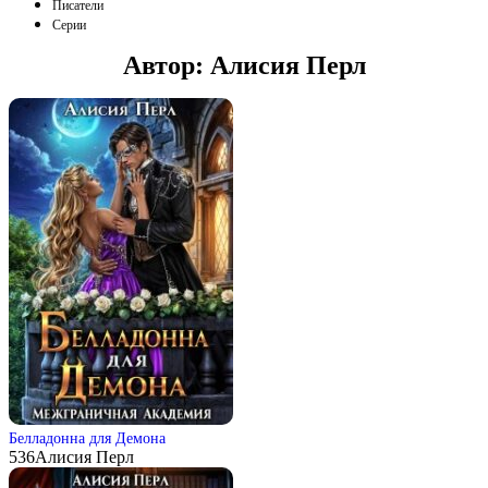
Писатели
Серии
Автор:
Алисия Перл
Белладонна для Демона
536
Алисия Перл