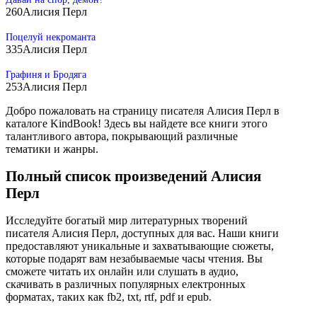
260
Алисия Перл
Поцелуй некроманта
335
Алисия Перл
Графиня и Бродяга
253
Алисия Перл
Добро пожаловать на страницу писателя Алисия Перл в
каталоге KindBook! Здесь вы найдете все книги этого
талантливого автора, покрывающий различные
тематики и жанры.
Полный список произведений Алисия
Перл
Исследуйте богатый мир литературных творений
писателя Алисия Перл, доступных для вас. Наши книги
предоставляют уникальные и захватывающие сюжеты,
которые подарят вам незабываемые часы чтения. Вы
сможете читать их онлайн или слушать в аудио,
скачивать в различных популярных електронных
форматах, таких как fb2, txt, rtf, pdf и epub.