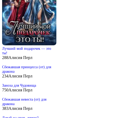
Лучший мой подарочек — это
ты!
288
Алисия Перл
Сбежавшая принцесса (от) для
дракона
234
Алисия Перл
Заноза для Чудовища
750
Алисия Перл
Сбежавшая невеста (от) для
дракона
383
Алисия Перл
Давай на спор, демон?