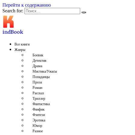
Перейти к содержанию
Search for:
indBook
Все книги
Жанры
Боевик
Детектив
Драма
Мистика/Ужасы
Попаданцы
Проза
Роман
Рассказ
Триллер
Фантастика
Фанфик
Фэнтези
Эротика
Юмор
Разное