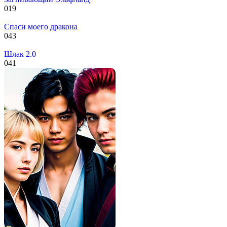
0
19
Спаси моего дракона
0
43
Шлак 2.0
0
41