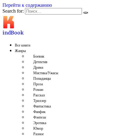
Перейти к содержанию
Search for:
indBook
Все книги
Жанры
Боевик
Детектив
Драма
Мистика/Ужасы
Попаданцы
Проза
Роман
Рассказ
Триллер
Фантастика
Фанфик
Фэнтези
Эротика
Юмор
Разное