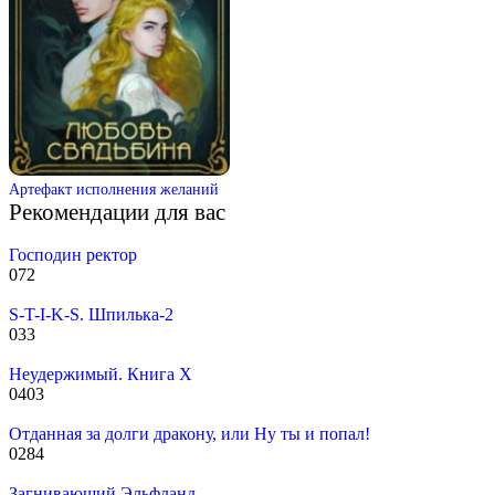
Артефакт исполнения желаний
Рекомендации для вас
Господин ректор
0
72
S-T-I-K-S. Шпилька-2
0
33
Неудержимый. Книга X
0
403
Отданная за долги дракону, или Ну ты и попал!
0
284
Загнивающий Эльфланд