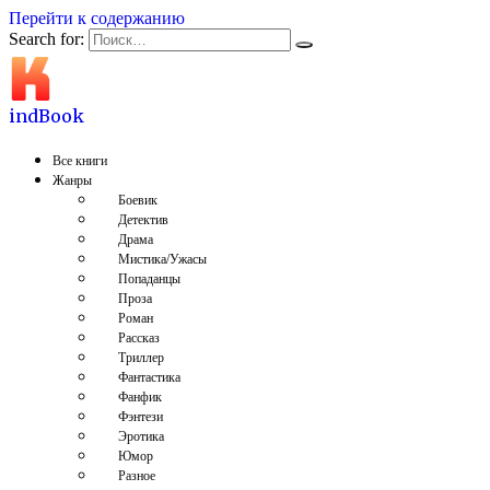
Перейти к содержанию
Search for:
indBook
Все книги
Жанры
Боевик
Детектив
Драма
Мистика/Ужасы
Попаданцы
Проза
Роман
Рассказ
Триллер
Фантастика
Фанфик
Фэнтези
Эротика
Юмор
Разное