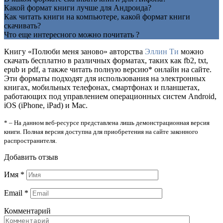
Какой формат книги лучше для Андроида?
Как читать книги на компьютере, какой формат книги
скачивать?
Что еще интересного можно почитать ?
Книгу «Полюби меня заново» авторства
Эллин Ти
можно
скачать бесплатно в различных форматах, таких как fb2, txt,
epub и pdf, а также читать полную версию* онлайн на сайте.
Эти форматы подходят для использования на электронных
книгах, мобильных телефонах, смартфонах и планшетах,
работающих под управлением операционных систем Android,
iOS (iPhone, iPad) и Mac.
* – На данном веб-ресурсе представлена лишь демонстрационная версия
книги. Полная версия доступна для приобретения на сайте законного
распространителя.
Добавить отзыв
Имя
*
Email
*
Комментарий