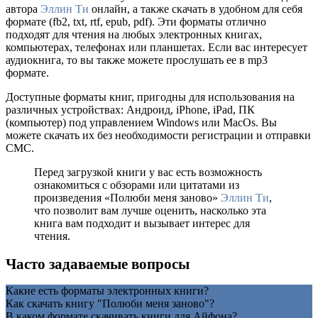
автора
Эллин Ти
онлайн, а также скачать в удобном для себя
формате (fb2, txt, rtf, epub, pdf). Эти форматы отлично
подходят для чтения на любых электронных книгах,
компьютерах, телефонах или планшетах. Если вас интересует
аудиокнига, то вы также можете прослушать ее в mp3
формате.
Доступные форматы книг, пригодны для использования на
различных устройствах: Андроид, iPhone, iPad, ПК
(компьютер) под управлением Windows или MacOs. Вы
можете скачать их без необходимости регистрации и отправки
СМС.
Перед загрузкой книги у вас есть возможность
ознакомиться с обзорами или цитатами из
произведения «Полюби меня заново»
Эллин Ти
,
что позволит вам лучше оценить, насколько эта
книга вам подходит и вызывает интерес для
чтения.
Часто задаваемые вопросы
Какие есть форматы электронных книги?
Как скачать книгу "Полюби меня заново"?
В каком формате скачивать книги для Айфона?