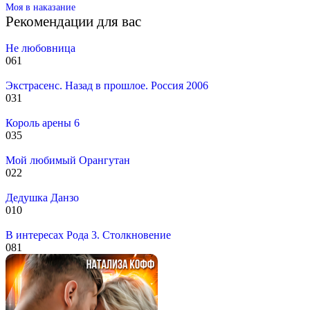
Моя в наказание
Рекомендации для вас
Не любовница
0
61
Экстрасенс. Назад в прошлое. Россия 2006
0
31
Король арены 6
0
35
Мой любимый Орангутан
0
22
Дедушка Данзо
0
10
В интересах Рода 3. Столкновение
0
81