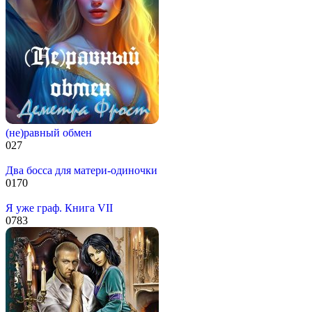
(не)равный обмен
0
27
Два босса для матери-одиночки
0
170
Я уже граф. Книга VII
0
783