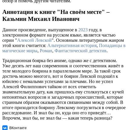
обзор и помочь другим читателям.
Аннотация к книге "На своём месте" –
Казьмин Михаил Иванович
Данное произведение, выпущенное в
2023
году, в
электронном формате на русском языке, является частью
серии "
Алексей Левской
". Основным литературным жанром
этой книги считается:
Альтернативная история
,
Попаданцы в
магические миры
,
Роман
,
Фантастический детектив
.
Традиционная боярка без аниме, однако же с детективом.
Уже десять лет наш современник и соотечественник живёт в
теле молодого боярина в параллельном мире. За такой срок
достичь можно многого, вот и боярин Левской подошёл к
юбилею с немалыми успехами за плечами. Но не успел
Алексей Филиппович тайком от всех отметить
знаменательную дату, как пришлось ему столкнуться с кучей
непонятных вопросов и загадочных происшествий, которые
странным образом оказываются связанными между собой. В
итоге приходится боярину Левскому погрузиться в очередное
расследование. И знал бы он, куда оно его приведёт…
Впрочем, знал бы, не знал бы — какая теперь разница?
ВКонтакте