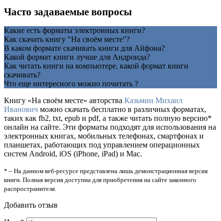
Часто задаваемые вопросы
Какие есть форматы электронных книги?
Как скачать книгу "На своём месте"?
В каком формате скачивать книги для Айфона?
Какой формат книги лучше для Андроида?
Как читать книги на компьютере, какой формат книги
скачивать?
Что еще интересного можно почитать ?
Книгу «На своём месте» авторства
Казьмин Михаил
Иванович
можно скачать бесплатно в различных форматах,
таких как fb2, txt, epub и pdf, а также читать полную версию*
онлайн на сайте. Эти форматы подходят для использования на
электронных книгах, мобильных телефонах, смартфонах и
планшетах, работающих под управлением операционных
систем Android, iOS (iPhone, iPad) и Mac.
* – На данном веб-ресурсе представлена лишь демонстрационная версия
книги. Полная версия доступна для приобретения на сайте законного
распространителя.
Добавить отзыв