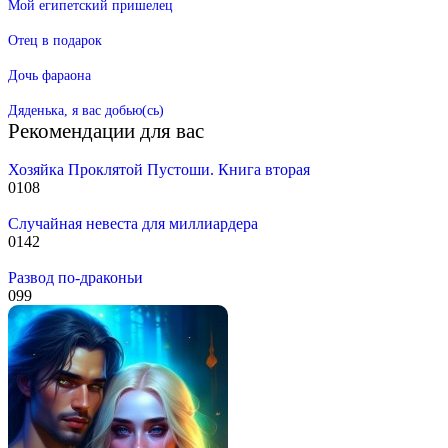
Мой египетский пришелец
Отец в подарок
Дочь фараона
Дяденька, я вас добью(сь)
Рекомендации для вас
Хозяйка Проклятой Пустоши. Книга вторая
0
108
Случайная невеста для миллиардера
0
142
Развод по-драконьи
0
99