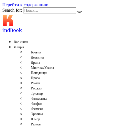
Перейти к содержанию
Search for:
indBook
Все книги
Жанры
Боевик
Детектив
Драма
Мистика/Ужасы
Попаданцы
Проза
Роман
Рассказ
Триллер
Фантастика
Фанфик
Фэнтези
Эротика
Юмор
Разное