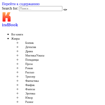
Перейти к содержанию
Search for:
indBook
Все книги
Жанры
Боевик
Детектив
Драма
Мистика/Ужасы
Попаданцы
Проза
Роман
Рассказ
Триллер
Фантастика
Фанфик
Фэнтези
Эротика
Юмор
Разное